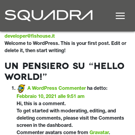
Hello world!
Navigazione principale
Pubblicato il
Febbraio 10, 2021
di
developer@fishouse.it
Welcome to WordPress. This is your first post. Edit or
delete it, then start writing!
Un pensiero su “
Hello
world!
”
A WordPress Commenter
ha detto:
Febbraio 10, 2021 alle 9:51 am
Hi, this is a comment.
To get started with moderating, editing, and
deleting comments, please visit the Comments
screen in the dashboard.
Commenter avatars come from
Gravatar
.